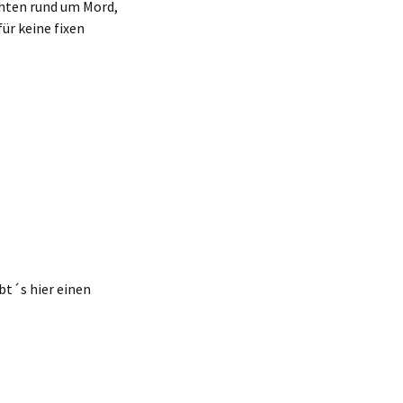
hten rund um Mord,
ür keine fixen
bt´s hier einen