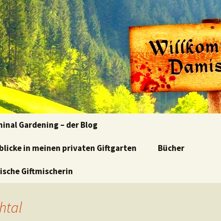
kulinarisch-kriminelle Lesereise von Klaudia Blasl
en im Damischt
minal Gardening – der Blog
nblicke in meinen privaten Giftgarten
e Blumen, böse
Bücher
schen
rische Giftmischerin
tenführung-
tenlesung
htal