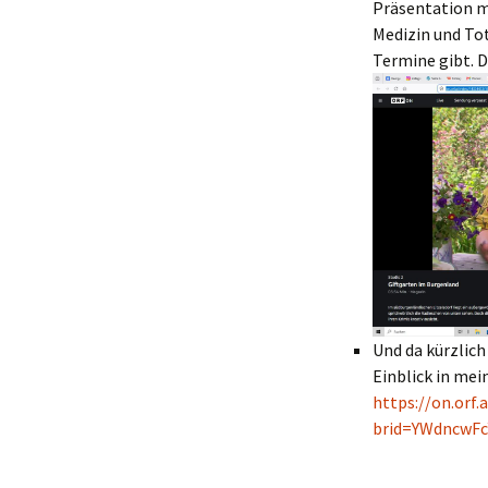
Präsentation m
Medizin und Tot
Termine gibt. 
Und da kürzlich
Einblick in mei
https://on.orf
brid=YWdncwFc