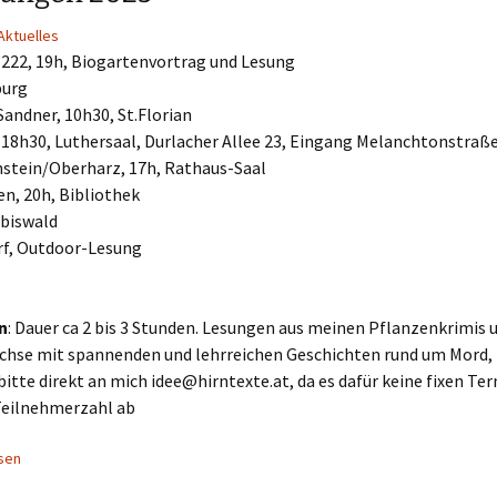
Aktuelles
f 222, 19h, Biogartenvortrag und Lesung
burg
Sandner, 10h30, St.Florian
, 18h30, Luthersaal, Durlacher Allee 23, Eingang Melanchtonstraß
stein/Oberharz, 17h, Rathaus-Saal
en, 20h, Bibliothek
ibiswald
rf, Outdoor-Lesung
n
: Dauer ca 2 bis 3 Stunden. Lesungen aus meinen Pflanzenkrimis
chse mit spannenden und lehrreichen Geschichten rund um Mord,
itte direkt an mich idee@hirntexte.at, da es dafür keine fixen Te
Teilnehmerzahl ab
sen