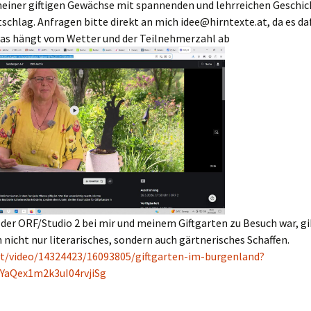
einer giftigen Gewächse mit spannenden und lehrreichen Geschic
schlag. Anfragen bitte direkt an mich idee@hirntexte.at, da es daf
Das hängt vom Wetter und der Teilnehmerzahl ab
 der ORF/Studio 2 bei mir und meinem Giftgarten zu Besuch war, gi
n nicht nur literarisches, sondern auch gärtnerisches Schaffen.
.at/video/14324423/16093805/giftgarten-im-burgenland?
YaQex1m2k3uI04rvjiSg