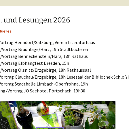
t… und Lesungen 2026
tuelles
Vortrag Henndorf/Salzburg, Verein Literaturhaus
ng/Vortrag Braunlage/Harz, 19h Stadtbücherei
ng/Vortrag Benneckenstein/Harz, 18h Rathaus
g/Vortrag Elbhangfest Dresden, 15h
g/Vortrag Ölsnitz/Erzgebirge, 18h Rathaussaal
/Vortrag Glauchau/Erzgebirge, 18h Lesesaal der Bibliothek Schloß
g/Vortrag Stadthalle Limbach-Oberfrohna, 19h
sung/Vortrag JO Seehotel Pörtschach, 19h30