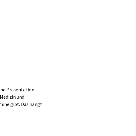
e
 und Präsentation
 Medizin und
rmine gibt. Das hängt