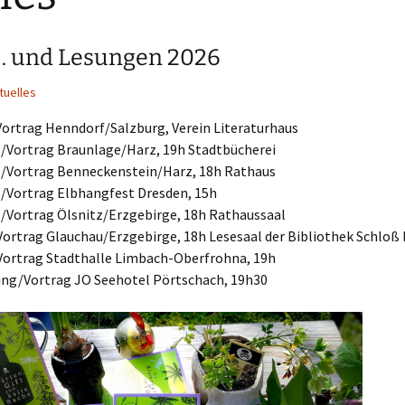
t… und Lesungen 2026
tuelles
Vortrag Henndorf/Salzburg, Verein Literaturhaus
ng/Vortrag Braunlage/Harz, 19h Stadtbücherei
ng/Vortrag Benneckenstein/Harz, 18h Rathaus
g/Vortrag Elbhangfest Dresden, 15h
g/Vortrag Ölsnitz/Erzgebirge, 18h Rathaussaal
/Vortrag Glauchau/Erzgebirge, 18h Lesesaal der Bibliothek Schloß
g/Vortrag Stadthalle Limbach-Oberfrohna, 19h
sung/Vortrag JO Seehotel Pörtschach, 19h30