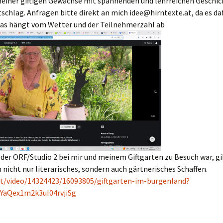
einer giftigen Gewächse mit spannenden und lehrreichen Geschic
schlag. Anfragen bitte direkt an mich idee@hirntexte.at, da es daf
Das hängt vom Wetter und der Teilnehmerzahl ab
 der ORF/Studio 2 bei mir und meinem Giftgarten zu Besuch war, gi
n nicht nur literarisches, sondern auch gärtnerisches Schaffen.
.at/video/14324423/16093805/giftgarten-im-burgenland?
YaQex1m2k3uI04rvjiSg