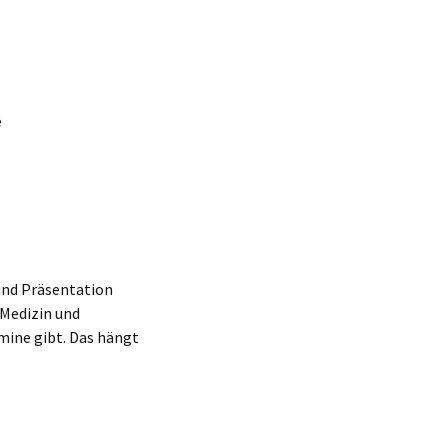
e
 und Präsentation
 Medizin und
rmine gibt. Das hängt