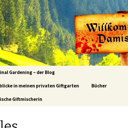
kulinarisch-kriminelle Lesereise von Klaudia Blasl
en im Damischt
inal Gardening – der Blog
nblicke in meinen privaten Giftgarten
 Blumen, böse
Bücher
schen
rische Giftmischerin
enführung-
enlesung
les