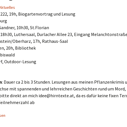
Aktuelles
f 222, 19h, Biogartenvortrag und Lesung
burg
Sandner, 10h30, St.Florian
, 18h30, Luthersaal, Durlacher Allee 23, Eingang Melanchtonstraß
stein/Oberharz, 17h, Rathaus-Saal
en, 20h, Bibliothek
ibiswald
rf, Outdoor-Lesung
n
: Dauer ca 2 bis 3 Stunden. Lesungen aus meinen Pflanzenkrimis
chse mit spannenden und lehrreichen Geschichten rund um Mord,
itte direkt an mich idee@hirntexte.at, da es dafür keine fixen Te
Teilnehmerzahl ab
sen