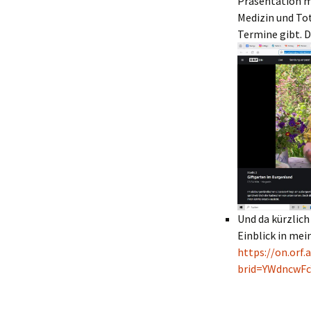
Präsentation m
Medizin und Tot
Termine gibt. 
Und da kürzlich
Einblick in mei
https://on.orf
brid=YWdncwFc