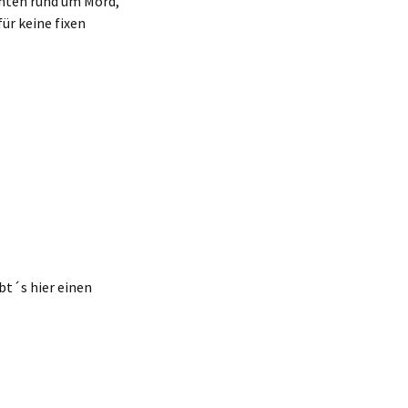
hten rund um Mord,
ür keine fixen
bt´s hier einen