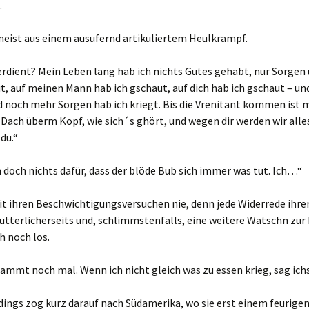
.
eist aus einem ausufernd artikuliertem Heulkrampf.
erdient? Mein Leben lang hab ich nichts Gutes gehabt, nur Sorgen 
t, auf meinen Mann hab ich gschaut, auf dich hab ich gschaut – un
 noch mehr Sorgen hab ich kriegt. Bis die Vrenitant kommen ist 
 Dach überm Kopf, wie sich´s ghört, und wegen dir werden wir alles
du.“
doch nichts dafür, dass der blöde Bub sich immer was tut. Ich…“
t ihren Beschwichtigungsversuchen nie, denn jede Widerrede ihrer
terlicherseits und, schlimmstenfalls, eine weitere Watschn zur 
h noch los.
ammt noch mal. Wenn ich nicht gleich was zu essen krieg, sag ich
dings zog kurz darauf nach Südamerika, wo sie erst einem feurigen