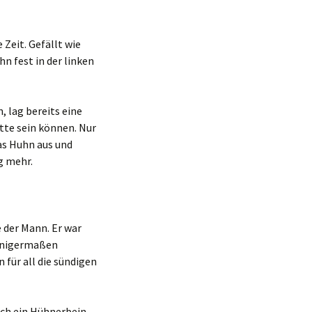
 Zeit. Gefällt wie
n fest in der linken
, lag bereits eine
ätte sein können. Nur
das Huhn aus und
g mehr.
 der Mann. Er war
einigermaßen
für all die sündigen
ich ein Hühnerbein