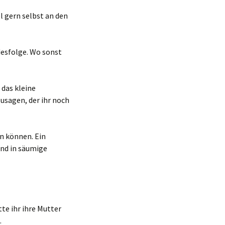
l gern selbst an den
desfolge. Wo sonst
 das kleine
sagen, der ihr noch
en können. Ein
end in säumige
tte ihr ihre Mutter
.