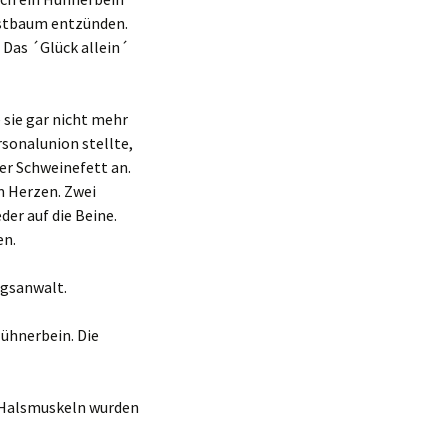
ristbaum entzünden.
. Das ´Glück allein´
 sie gar nicht mehr
rsonalunion stellte,
 er Schweinefett an.
m Herzen. Zwei
er auf die Beine.
en.
ngsanwalt.
ühnerbein. Die
 Halsmuskeln wurden