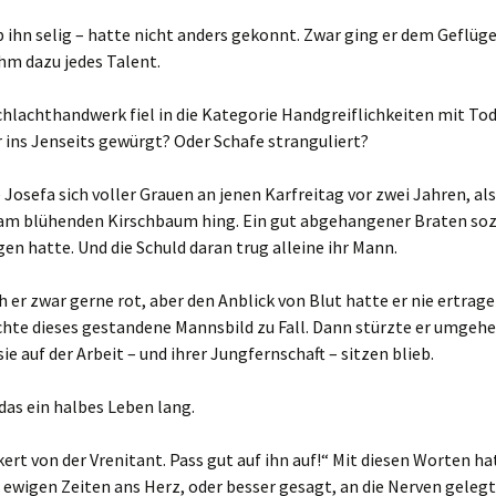
 ihn selig – hatte nicht anders gekonnt. Zwar ging er dem Geflüge
hm dazu jedes Talent.
hlachthandwerk fiel in die Kategorie Handgreiflichkeiten mit To
ins Jenseits gewürgt? Oder Schafe stranguliert?
Josefa sich voller Grauen an jenen Karfreitag vor zwei Jahren, als
m blühenden Kirschbaum hing. Ein gut abgehangener Braten sozu
n hatte. Und die Schuld daran trug alleine ihr Mann.
h er zwar gerne rot, aber den Anblick von Blut hatte er nie ertrag
chte dieses gestandene Mannsbild zu Fall. Dann stürzte er umgeh
 auf der Arbeit – und ihrer Jungfernschaft – sitzen blieb.
 das ein halbes Leben lang.
nkert von der Vrenitant. Pass gut auf ihn auf!“ Mit diesen Worten ha
 ewigen Zeiten ans Herz, oder besser gesagt, an die Nerven gelegt