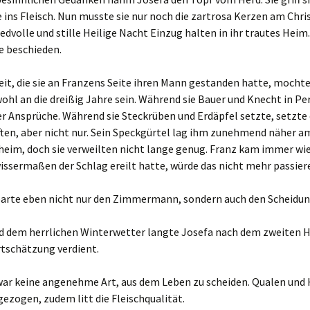
e ins Fleisch. Nun musste sie nur noch die zartrosa Kerzen am Ch
edvolle und stille Heilige Nacht Einzug halten in ihr trautes Heim
le beschieden.
eit, die sie an Franzens Seite ihren Mann gestanden hatte, mochte
hl an die dreißig Jahre sein. Während sie Bauer und Knecht in Pe
ber Ansprüche. Während sie Steckrüben und Erdäpfel setzte, setzte
ten, aber nicht nur. Sein Speckgürtel lag ihm zunehmend näher a
heim, doch sie verweilten nicht lange genug. Franz kam immer wied
issermaßen der Schlag ereilt hatte, würde das nicht mehr passier
parte eben nicht nur den Zimmermann, sondern auch den Scheidu
nd dem herrlichen Winterwetter langte Josefa nach dem zweiten H
tschätzung verdient.
war keine angenehme Art, aus dem Leben zu scheiden. Qualen und
gezogen, zudem litt die Fleischqualität.