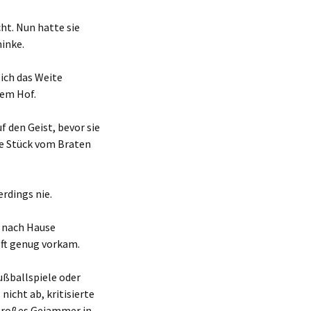
ht. Nun hatte sie
inke.
lich das Weite
rem Hof.
f den Geist, bevor sie
te Stück vom Braten
rdings nie.
m nach Hause
ft genug vorkam.
ußballspiele oder
nicht ab, kritisierte
 großes Gejammer in