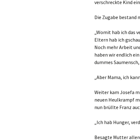
verschreckte Kind ein
Die Zugabe bestand m
„Womit hab ich das v
Eltern hab ich gschau
Noch mehr Arbeit und
haben wir endlich ein
dummes Saumensch, 
„Aber Mama, ich kann 
Weiter kam Josefa mi
neuen Heulkrampf müt
nun brüllte Franz auc
„Ich hab Hunger, verd
Besagte Mutter aller