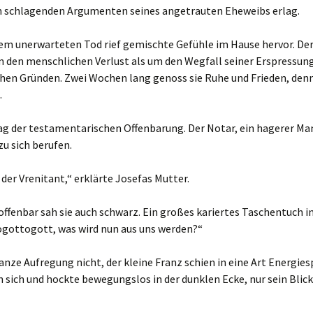
en schlagenden Argumenten seines angetrauten Eheweibs erlag.
rem unerwarteten Tod rief gemischte Gefühle im Hause hervor. Der
m den menschlichen Verlust als um den Wegfall seiner Erspressu
chen Gründen. Zwei Wochen lang genoss sie Ruhe und Frieden, denn
.
g der testamentarischen Offenbarung. Der Notar, ein hagerer Ma
zu sich berufen.
der Vrenitant,“ erklärte Josefas Mutter.
offenbar sah sie auch schwarz. Ein großes kariertes Taschentuch in
ogottogott, was wird nun aus uns werden?“
anze Aufregung nicht, der kleine Franz schien in eine Art Energie
n sich und hockte bewegungslos in der dunklen Ecke, nur sein Bli