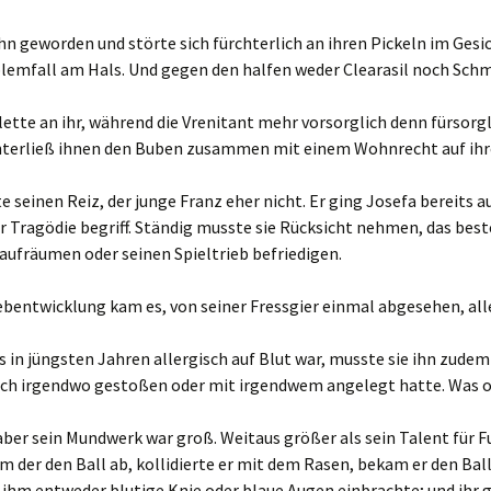
hn geworden und störte sich fürchterlich an ihren Pickeln im Gesic
lemfall am Hals. Und gegen den halfen weder Clearasil noch Schm
lette an ihr, während die Vrenitant mehr vorsorglich denn fürsorg
interließ ihnen den Buben zusammen mit einem Wohnrecht auf ih
e seinen Reiz, der junge Franz eher nicht. Er ging Josefa bereits au
 Tragödie begriff. Ständig musste sie Rücksicht nehmen, das bes
aufräumen oder seinen Spieltrieb befriedigen.
ebentwicklung kam es, von seiner Fressgier einmal abgesehen, alle
s in jüngsten Jahren allergisch auf Blut war, musste sie ihn zude
ich irgendwo gestoßen oder mit irgendwem angelegt hatte. Was o
 aber sein Mundwerk war groß. Weitaus größer als sein Talent für F
 der den Ball ab, kollidierte er mit dem Rasen, bekam er den Ball 
s ihm entweder blutige Knie oder blaue Augen einbrachte; und ihr