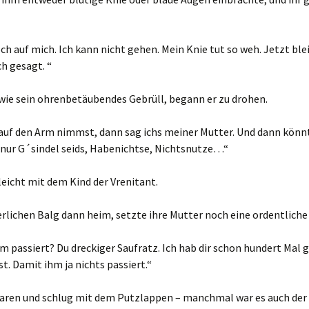
doch auf mich. Ich kann nicht gehen. Mein Knie tut so weh. Jetzt ble
h gesagt. “
wie sein ohrenbetäubendes Gebrüll, begann er zu drohen.
auf den Arm nimmst, dann sag ichs meiner Mutter. Und dann könn
 nur G´sindel seids, Habenichtse, Nichtsnutze…“
 leicht mit dem Kind der Vrenitant.
rlichen Balg dann heim, setzte ihre Mutter noch eine ordentliche
 passiert? Du dreckiger Saufratz. Ich hab dir schon hundert Mal g
. Damit ihm ja nichts passiert.“
Haaren und schlug mit dem Putzlappen – manchmal war es auch der 