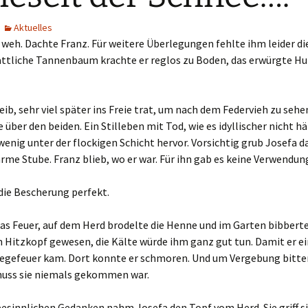
Aktuelles
 weh. Dachte Franz. Für weitere Überlegungen fehlte ihm leider die
attliche Tannenbaum krachte er reglos zu Boden, das erwürgte Huh
eib, sehr viel später ins Freie trat, um nach dem Federvieh zu sehen
 über den beiden. Ein Stilleben mit Tod, wie es idyllischer nicht h
 wenig unter der flockigen Schicht hervor. Vorsichtig grub Josefa 
rme Stube. Franz blieb, wo er war. Für ihn gab es keine Verwendun
die Bescherung perfekt.
as Feuer, auf dem Herd brodelte die Henne und im Garten bibberte
in Hitzkopf gewesen, die Kälte würde ihm ganz gut tun. Damit er 
egefeuer kam. Dort konnte er schmoren. Und um Vergebung bitten 
nuss sie niemals gekommen war.
esinnlichen Gedanken nahm Josefa den Topf vom Herd. Sie griff s