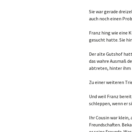
Sie war gerade dreize
auch noch einen Prob
Franz hing wie eine K
gesucht hatte. Sie h
Der alte Gutshof hatt
das wahre Ausmaß der
abtreten, hinter ihm 
Zu einer weiteren Tri
Und weil Franz bereit
schleppen, wenn er s
Ihr Cousin war klein,
Freundschaften. Bekam
er seine Freunde. Wa