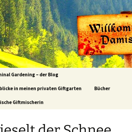
kulinarisch-kriminelle Lesereise von Klaudia Blasl
en im Damischt
minal Gardening – der Blog
nblicke in meinen privaten Giftgarten
e Blumen, böse
Bücher
schen
rische Giftmischerin
tenführung-
tenlesung
rieselt der Schnee….